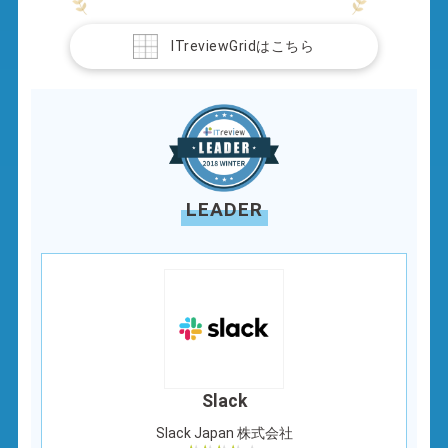
ITreviewGridはこちら
LEADER
Slack
Slack Japan 株式会社