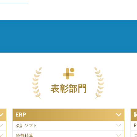
表彰部門
ERP
会計ソフト
P
経費精算