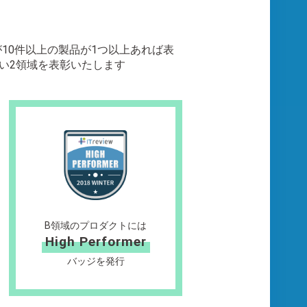
ビューが10件以上の製品が1つ以上あれば表
い2領域を表彰いたします
B領域のプロダクトには
High Performer
バッジを発行