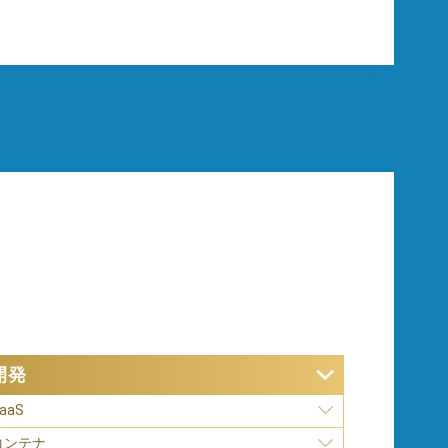
開発
aaS
コンテナ