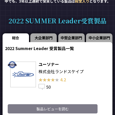
中でも、3年以上連続で受賞している製品は
殿堂入り
となります。
2022 SUMMER Leader受賞製品
総合
大企業部門
中堅企業部門
中小企業部門
2022 Summer Leader 受賞製品一覧
ユーソナー
株式会社ランドスケイプ
★★★★★
★★★★★
4.2
50
製品レビューを読む