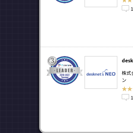
desk
株式
ン
★★
★★