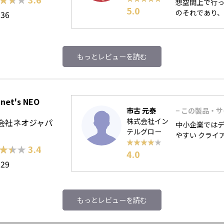
想空間上で行
5.0
のそれであり、
136
もっとレビューを読む
net's NEO
市古 元泰
− この製品・
株式会社イン
会社ネオジャパ
中小企業ではデ
テルグロー
やすい クライ
★★★★★
★★★★★
★★★
★★★
3.4
4.0
129
もっとレビューを読む