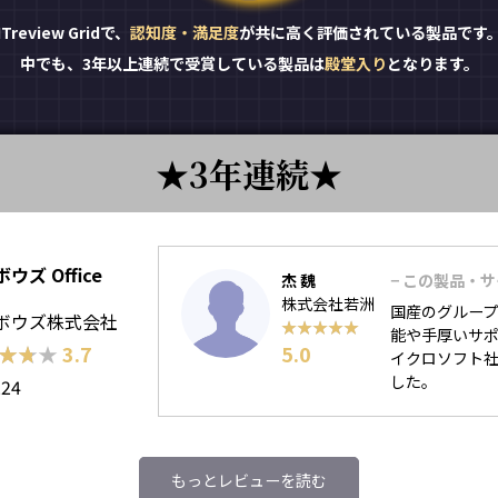
ITreview Gridで、
認知度・満足度
が共に高く評価されている製品です
中でも、3年以上連続で受賞している製品は
殿堂入り
となります。
3年連続
ウズ Office
杰 魏
− この製品・
株式会社若洲
国産のグルー
ボウズ株式会社
★★★★★
★★★★★
能や手厚いサポー
★★★
★★★
3.7
5.0
イクロソフト社の
した。
224
もっとレビューを読む