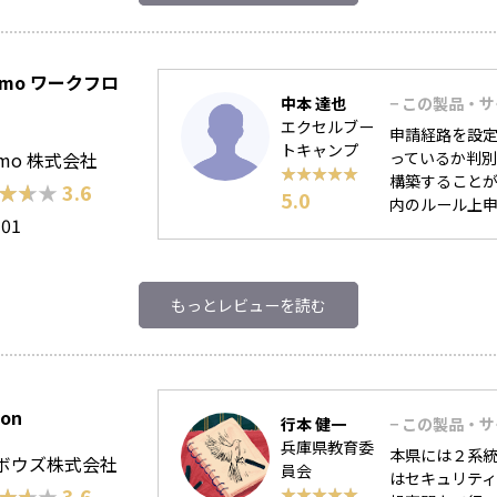
umo ワークフロ
中本 達也
− この製品・
エクセルブー
申請経路を設
トキャンプ
umo 株式会社
っているか判
★★★★★
★★★★★
構築すること
★★★
★★★
3.6
5.0
内のルール上申
101
もっとレビューを読む
oon
行本 健一
− この製品・
兵庫県教育委
本県には２系統
ボウズ株式会社
員会
はセキュリテ
★★★
★★★
3.6
★★★★★
★★★★★