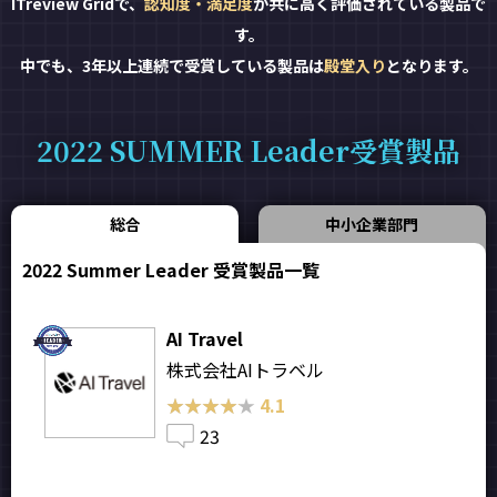
ITreview Gridで、
認知度・満足度
が共に高く評価されている製品で
す。
中でも、3年以上連続で受賞している製品は
殿堂入り
となります。
2022 SUMMER Leader受賞製品
総合
中小企業部門
2022 Summer Leader 受賞製品一覧
AI Travel
株式会社AIトラベル
★★★★★
★★★★★
4.1
23