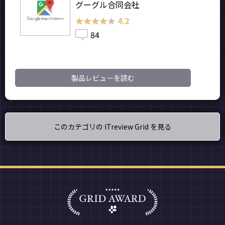
グーグル合同会社
★★★★★
★★★★★
4.2
84
製品レビューを読む
このカテゴリの ITreview Grid を見る