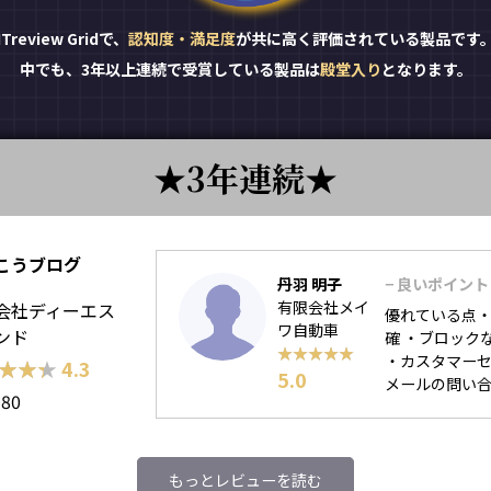
ITreview Gridで、
認知度・満足度
が共に高く評価されている製品です
中でも、3年以上連続で受賞している製品は
殿堂入り
となります。
3年連続
こうブログ
丹羽 明子
− 良いポイント
有限会社メイ
会社ディーエス
優れている点・
ワ自動車
ンド
確 ・ブロック
★★★★★
★★★★★
・カスタマーセ
★★★
★★★
4.3
5.0
メールの問い合わ
180
もっとレビューを読む