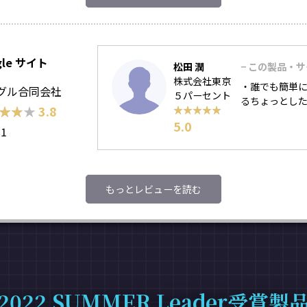
gle サイト
松田 潤
− この製品・
株式会社東京
・誰でも簡単に
グル合同会社
５パーセント
るちょっとし
★★★
★★★
3.8
★★★★★
★★★★★
5.0
81
もっとレビューを読む
2022 SUMMER Leader受賞製