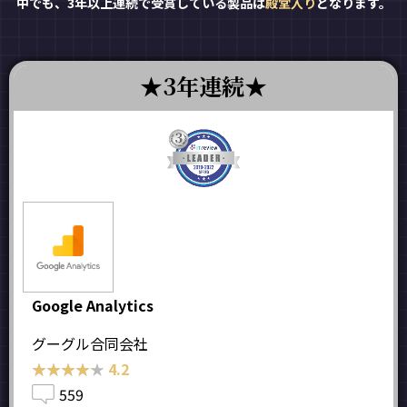
中でも、3年以上連続で受賞している製品は
殿堂入り
となります。
3年連続
Google Analytics
グーグル合同会社
★★★★★
★★★★★
4.2
559