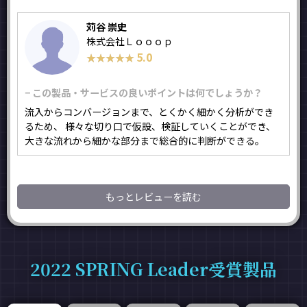
苅谷 崇史
株式会社Ｌｏｏｏｐ
5.0
★★★★★
★★★★★
− この製品・サービスの良いポイントは何でしょうか？
流入からコンバージョンまで、とくかく細かく分析ができ
るため、 様々な切り口で仮設、検証していくことができ、
大きな流れから細かな部分まで総合的に判断ができる。
もっとレビューを読む
2022 SPRING Leader受賞製品