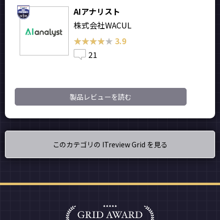
AIアナリスト
株式会社WACUL
★★★★★
★★★★★
3.9
21
製品レビューを読む
このカテゴリの ITreview Grid を見る