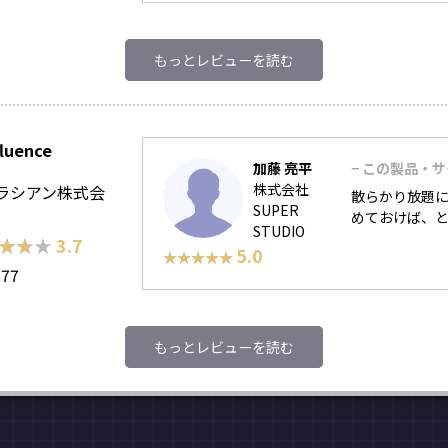
もっとレビューを読む
luence
加藤 亮平
− この製品・
株式会社
ラシアン株式会
散らかり放題
SUPER
めておけば、
STUDIO
★★★
★★★
3.7
5.0
★★★★★
★★★★★
177
もっとレビューを読む