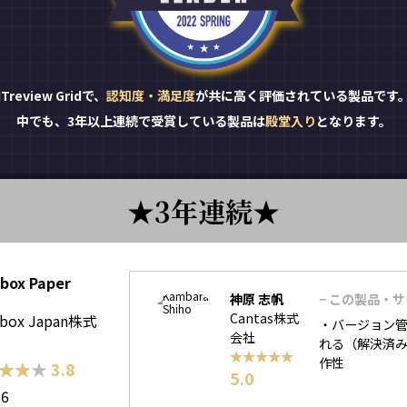
ITreview Gridで、
認知度・満足度
が共に高く評価されている製品です
中でも、3年以上連続で受賞している製品は
殿堂入り
となります。
3年連続
box Paper
神原 志帆
− この製品・
Cantas株式
pbox Japan株式
・バージョン管
会社
れる（解決済み等
★★★★★
★★★★★
作性
★★★
★★★
3.8
5.0
56