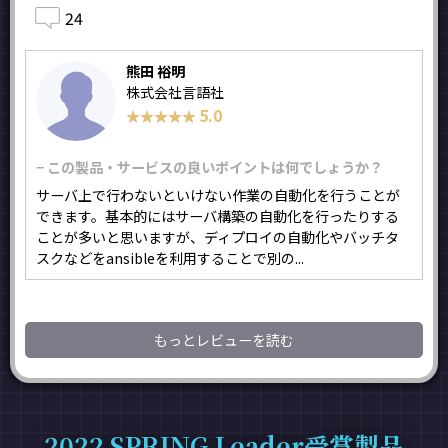
24
熊田 裕明
株式会社言語社
5.0
★★★★★
★★★★★
− この製品・サービスの良いポイントは何でしょうか？
サーバ上で行わないといけない作業の自動化を行うことが
できます。基本的にはサーバ構築の自動化を行ったりする
ことが多いと思いますが、ディプロイの自動化やバッチタ
スクなどをansibleを利用することで別の...
もっとレビューを読む
2022 SPRING Leader受賞製品