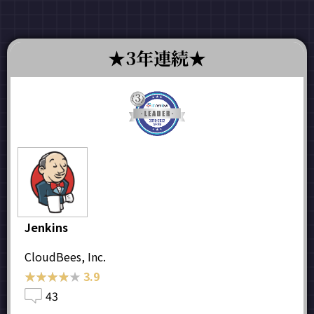
3年連続
Jenkins
CloudBees, Inc.
★★★★★
★★★★★
3.9
43