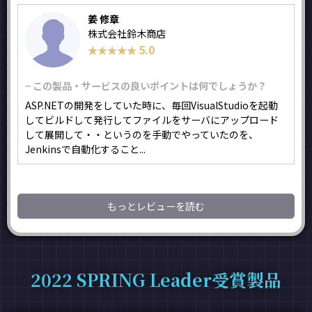
姜 修章
株式会社鈴木商店
5.0
★★★★★
★★★★★
− この製品・サービスの良いポイントは何でしょうか？
ASP.NETの開発をしていた時に、毎回VisualStudioを起動
してビルドして発行してファイルをサーバにアップロード
して展開して・・というのを手動でやっていたのを、
Jenkinsで自動化すること...
もっとレビューを読む
2022 SPRING Leader受賞製品