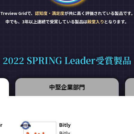
ITreview Gridで、
認知度・満足度
が共に高く評価されている製品です
中でも、3年以上連続で受賞している製品は
殿堂入り
となります。
2022 SPRING Leader受賞製品
中堅企業部門
r
Bitly
Bitly