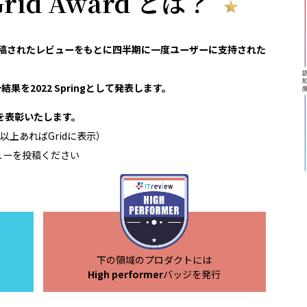
 Grid Award とは？
reviewで投稿されたレビューをもとに四半期に一度ユーザーに支持された
果を2022 Springとして発表します。
領域を表彰いたします。
以上あればGridに表示）
ューを投稿ください
下の領域のプロダクトには
High performer
バッジを発行