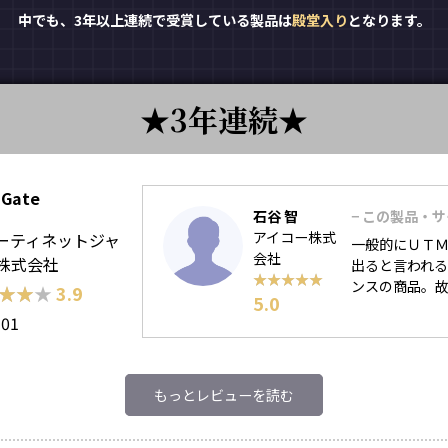
中でも、3年以上連続で受賞している製品は
殿堂入り
となります。
3年連続
iGate
石谷 智
− この製品・
アイコー株式
ーティネットジャ
一般的にＵＴ
会社
株式会社
出ると言われ
★★★★★
★★★★★
ンスの商品。
★★★
★★★
3.9
5.0
101
もっとレビューを読む