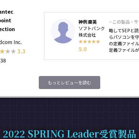
antec
oint
神例 慶英
− この製品・
ection
ソフトバンク
略してSEPと
株式会社
らパソコンを
dcom Inc.
★★★★★
★★★★★
の定義ファイ
5.0
★★★
★★★
3.3
定義ファイルが
138
もっとレビューを読む
2022 SPRING Leader受賞製品