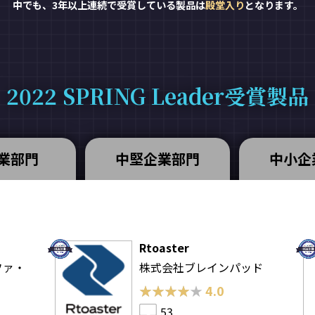
中でも、3年以上連続で受賞している製品は
殿堂入り
となります。
2022 SPRING Leader受賞製品
業部門
中堅企業部門
中小企
Rtoaster
ファ・
株式会社ブレインパッド
★★★★★
★★★★★
4.0
53