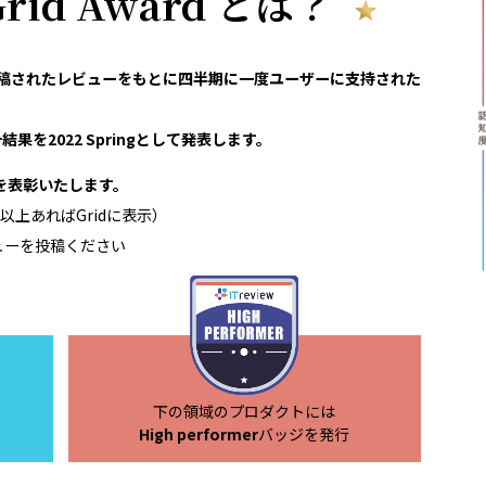
 Grid Award とは？
reviewで投稿されたレビューをもとに四半期に一度ユーザーに支持された
果を2022 Springとして発表します。
領域を表彰いたします。
以上あればGridに表示）
ューを投稿ください
下の領域のプロダクトには
High performer
バッジを発行