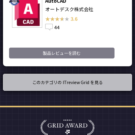
AutoCAD
オートデスク株式会社
★★★★★
★★★★★
3.6
44
製品レビューを読む
このカテゴリの ITreview Grid を見る