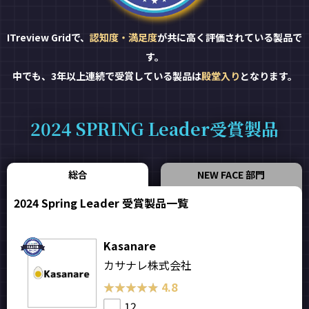
ITreview Gridで、
認知度・満足度
が共に高く評価されている製品で
す。
中でも、3年以上連続で受賞している製品は
殿堂入り
となります。
2024 SPRING Leader受賞製品
総合
NEW FACE 部門
2024 Spring Leader 受賞製品一覧
Kasanare
カサナレ株式会社
★★★★★
★★★★★
4.8
12