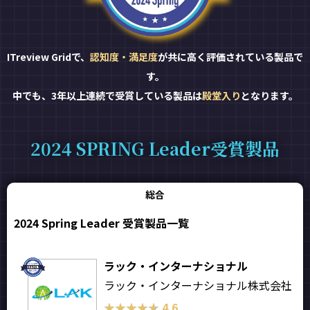
ITreview Gridで、
認知度・満足度
が共に高く評価されている製品で
す。
中でも、3年以上連続で受賞している製品は
殿堂入り
となります。
2024 SPRING Leader受賞製品
総合
2024 Spring Leader 受賞製品一覧
ラック・インターナショナル
ラック・インターナショナル株式会社
★★★★★
★★★★★
4.6