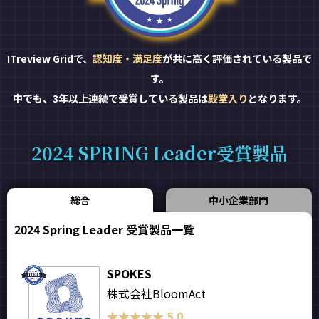
ITreview Gridで、
認知度・満足度
が共に高く評価されている製品で
す。
中でも、3年以上連続で受賞している製品は
殿堂入り
となります。
2024 SPRING Leader受賞製品
総合
中小企業部門
2024 Spring Leader 受賞製品一覧
SPOKES
株式会社BloomAct
★★★★★
★★★★★
5.0