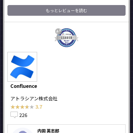
もっとレビューを読む
Confluence
アトラシアン株式会社
★★★★★
★★★★★
3.7
226
内田 英志郎