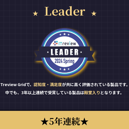
Leader
ITreview Gridで、
認知度・満足度
が共に高く評価されている製品です
中でも、3年以上連続で受賞している製品は
殿堂入り
となります。
5年連続