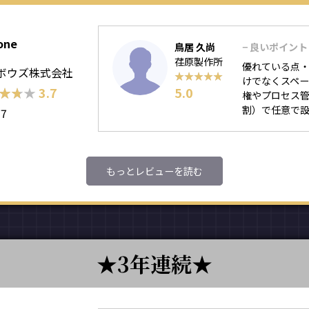
one
鳥居 久尚
− 良いポイント
荏原製作所
優れている点・
ボウズ株式会社
★★★★★
★★★★★
けでなくスペー
★★★
★★★
3.7
5.0
権やプロセス
割）で任意で
77
もっとレビューを読む
3年連続