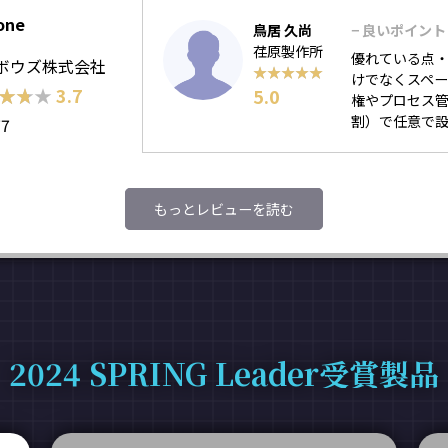
one
鳥居 久尚
− 良いポイント
荏原製作所
優れている点・
ボウズ株式会社
★★★★★
★★★★★
けでなくスペー
★★★
★★★
3.7
5.0
権やプロセス
割）で任意で
77
もっとレビューを読む
2024 SPRING Leader受賞製品