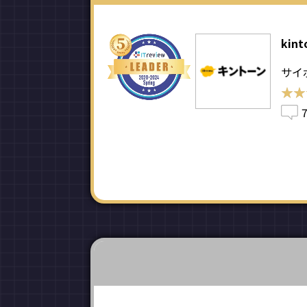
kint
サイ
★★
★★