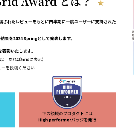
 Grid Award とは？
reviewで投稿されたレビューをもとに四半期に一度ユーザーに支持された
果を2024 Springとして発表します。
領域を表彰いたします。
以上あればGridに表示）
ューを投稿ください
下の領域のプロダクトには
High performer
バッジを発行