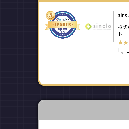
sinc
株式
ド
★★
★★