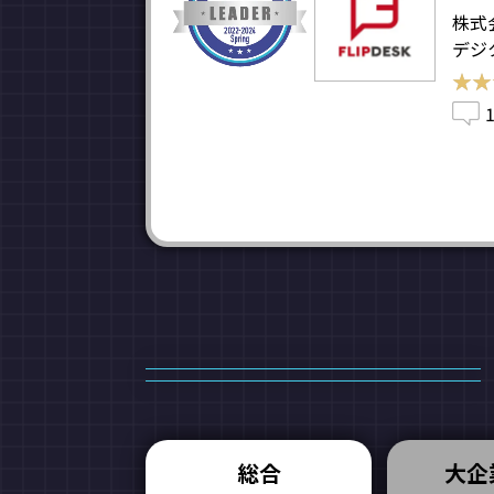
株式
デジ
★★
★★
総合
大企