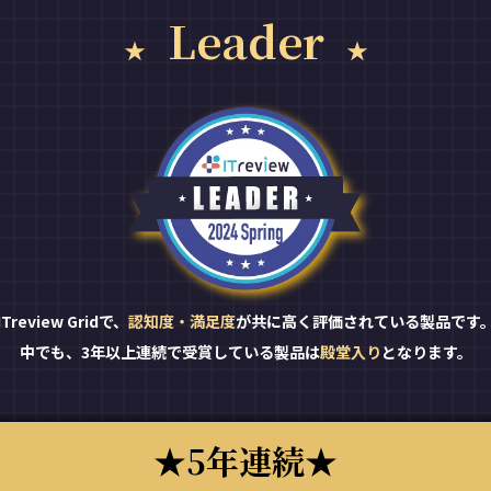
Leader
ITreview Gridで、
認知度・満足度
が共に高く評価されている製品です
中でも、3年以上連続で受賞している製品は
殿堂入り
となります。
5年連続