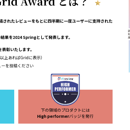
 Grid Award とは？
reviewで投稿されたレビューをもとに四半期に一度ユーザーに支持された
果を2024 Springとして発表します。
領域を表彰いたします。
以上あればGridに表示）
ューを投稿ください
下の領域のプロダクトには
High performer
バッジを発行