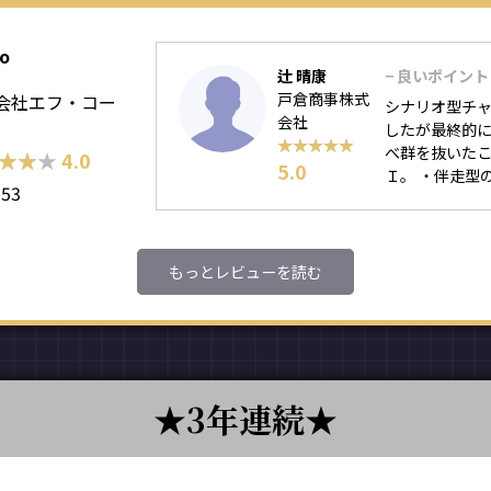
lo
辻 晴康
− 良いポイント
戸倉商事株式
会社エフ・コー
シナリオ型チ
会社
したが最終的に
★★★★★
★★★★★
べ群を抜いたこ
★★★
★★★
4.0
5.0
Ｉ。 ・伴走型の
153
もっとレビューを読む
3年連続