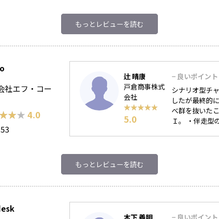
もっとレビューを読む
lo
辻 晴康
− 良いポイント
戸倉商事株式
会社エフ・コー
シナリオ型チ
会社
したが最終的に
★★★★★
★★★★★
べ群を抜いたこ
★★★
★★★
4.0
5.0
Ｉ。 ・伴走型の
153
もっとレビューを読む
desk
木下 義明
− 良いポイント