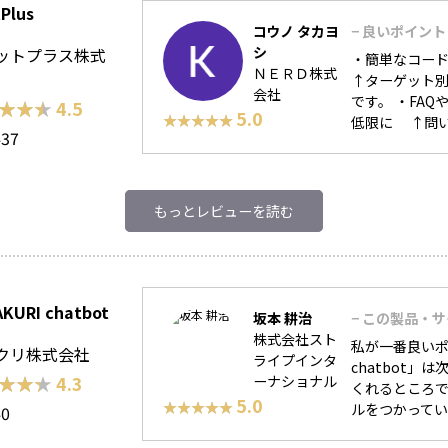
Plus
コウノ タカヨ
− 良いポイント
シ
ットプラス株式
・簡単なコー
ＮＥＲＤ株式
↑ターゲット別
会社
です。 ・FA
★★★
★★★
4.5
5.0
★★★★★
★★★★★
低限に ↑問い
437
もっとレビューを読む
KURI chatbot
坂本 耕治
− この製品・
株式会社スト
私が一番良いポ
クリ株式会社
ライプインタ
chatbot
★★★
★★★
4.3
ーナショナル
くれるところで
5.0
★★★★★
★★★★★
ルをつかっている
40