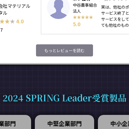
中谷農事組合
会社マテリアル
実は、他社の
法人
タル
サービス終了
★★★★★
★★★★★
サービスをし
★★★
★★★
4.0
5.0
ても他社のもの
17
もっとレビューを読む
2024 SPRING Leader受賞製品
業部門
中堅企業部門
中小企