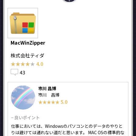
MacWinZipper
株式会社ティダ
★★★★★
★★★★★
4.0
43
市川 昌博
市川 昌博
5.0
★★★★★
★★★★★
− 良いポイント
仕事においては、Windowsのパソコンとのデータのやりと
りは避けては通れない道だと思います。 MAC OSの標準的な