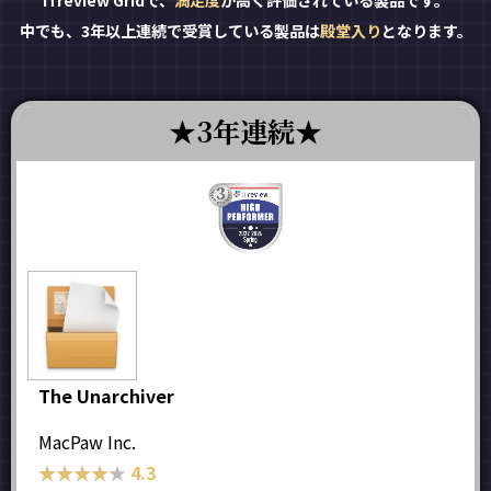
ITreview Gridで、
満足度
が高く評価されている製品です。
中でも、3年以上連続で受賞している製品は
殿堂入り
となります。
3年連続
The Unarchiver
MacPaw Inc.
★★★★★
★★★★★
4.3