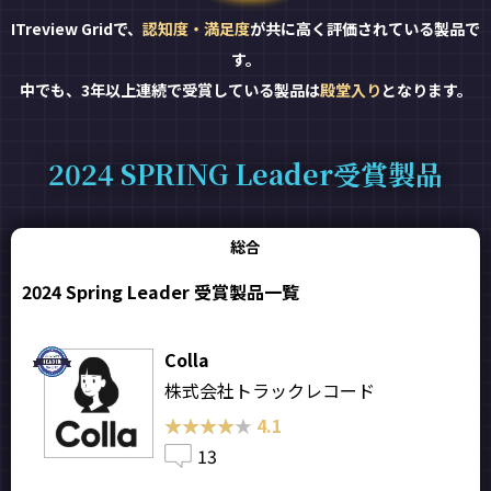
ITreview Gridで、
認知度・満足度
が共に高く評価されている製品で
す。
中でも、3年以上連続で受賞している製品は
殿堂入り
となります。
2024 SPRING Leader受賞製品
総合
2024 Spring Leader 受賞製品一覧
Colla
株式会社トラックレコード
★★★★★
★★★★★
4.1
13