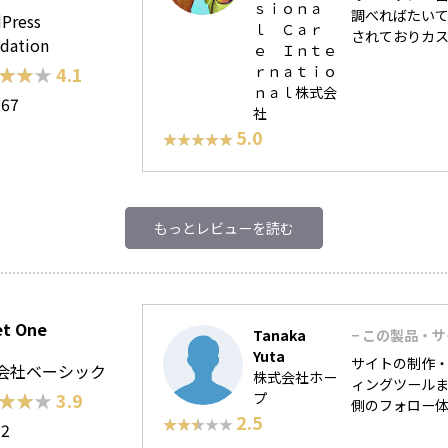
ｓｉｏｎａ
調べればたいて
Press
ｌ Ｃａｒ
されておりカス
dation
ｅ Ｉｎｔｅ
ｒｎａｔｉｏ
★★★
★★★
4.1
ｎａｌ株式会
767
社
5.0
★★★★★
★★★★★
もっとレビューを読む
et One
Tanaka
− この製品・
Yuta
サイトの制作・
会社ベーシック
株式会社ホー
ィングツールま
★★★
★★★
3.9
プ
側のフォロー
2.5
★★★★★
★★★★★
32