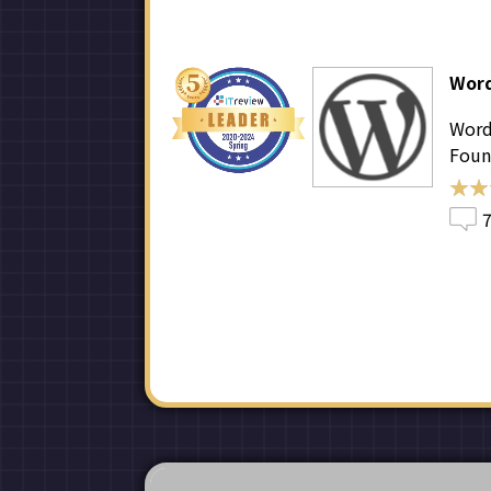
Wor
Word
Foun
★★
★★