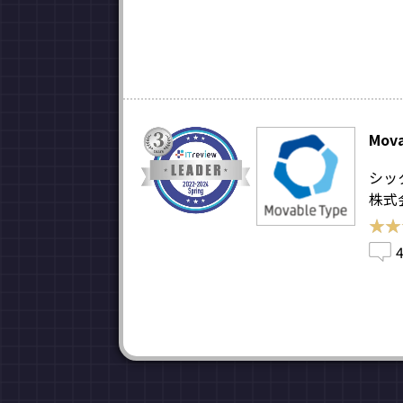
Mova
シッ
株式
★★
★★