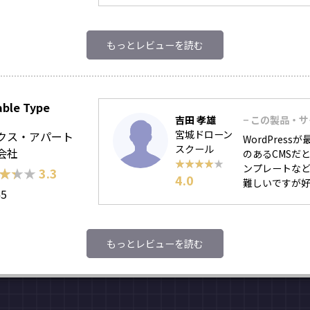
もっとレビューを読む
ble Type
吉田 孝雄
− この製品・
宮城ドローン
クス・アパート
WordPre
スクール
会社
のあるCMSだ
★★★★★
★★★★★
ンプレートなど
★★★
★★★
3.3
4.0
難しいですが好み
45
もっとレビューを読む