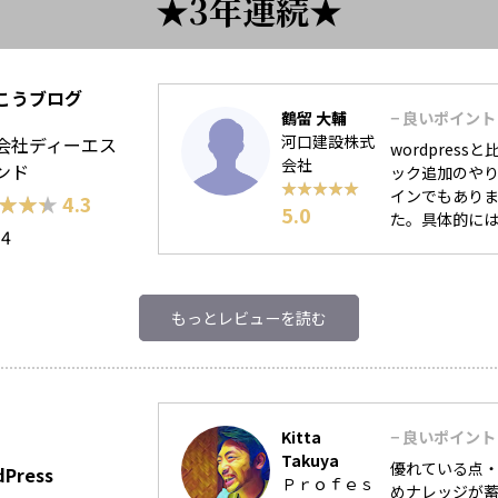
3年連続
こうブログ
鶴留 大輔
− 良いポイント
河口建設株式
会社ディーエス
wordpre
会社
ンド
ック追加のやり方
★★★★★
★★★★★
インでもあり
★★★
★★★
4.3
5.0
た。具体的には文
34
もっとレビューを読む
Kitta
− 良いポイント
Takuya
優れている点・
dPress
Ｐｒｏｆｅｓ
めナレッジが蓄