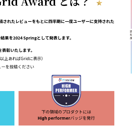
 Grid Award とは？
reviewで投稿されたレビューをもとに四半期に一度ユーザーに支持された
果を2024 Springとして発表します。
領域を表彰いたします。
以上あればGridに表示）
ューを投稿ください
下の領域のプロダクトには
High performer
バッジを発行