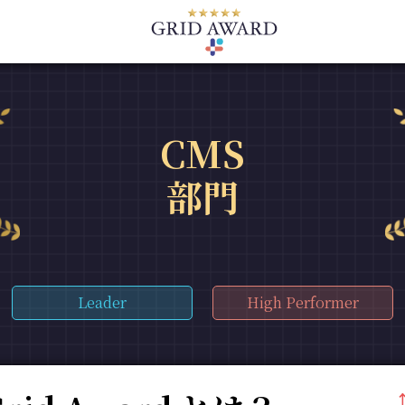
CMS
部門
Leader
High Performer