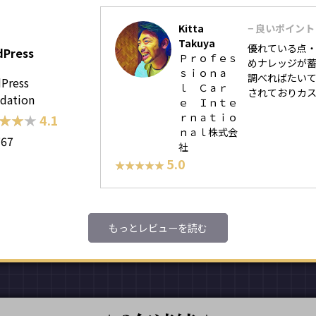
Kitta
− 良いポイント
Takuya
優れている点・
dPress
Ｐｒｏｆｅｓ
めナレッジが蓄
ｓｉｏｎａ
調べればたいて
Press
ｌ Ｃａｒ
されておりカス
dation
ｅ Ｉｎｔｅ
ｒｎａｔｉｏ
★★★
★★★
4.1
ｎａｌ株式会
767
社
5.0
★★★★★
★★★★★
もっとレビューを読む