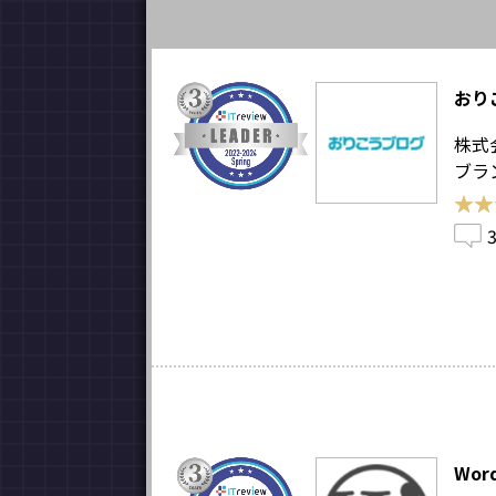
おり
株式
ブラ
★★
★★
Wor