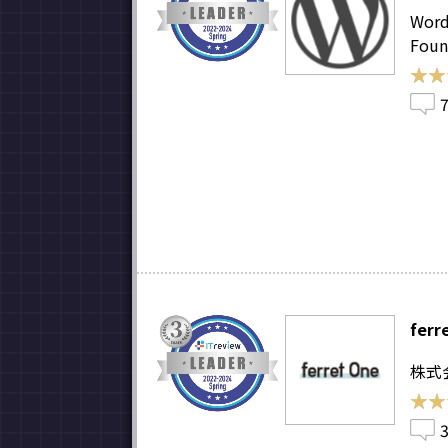
Word
Foun
★★
★★
ferr
株式
★★
★★