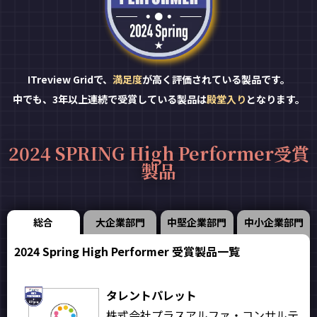
ITreview Gridで、
満足度
が高く評価されている製品です。
中でも、3年以上連続で受賞している製品は
殿堂入り
となります。
2024 SPRING High Performer受賞
製品
総合
大企業部門
中堅企業部門
中小企業部門
2024 Spring High Performer 受賞製品一覧
タレントパレット
株式会社プラスアルファ・コンサルテ