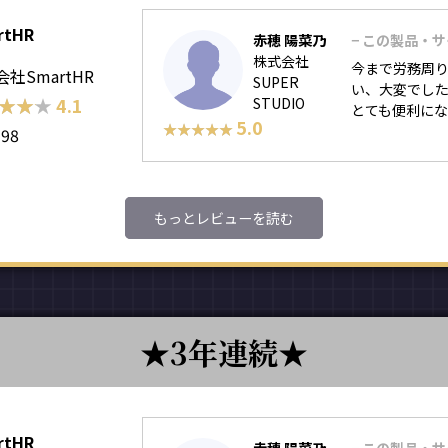
rtHR
赤穂 陽菜乃
− この製品・
株式会社
今まで労務周
社SmartHR
SUPER
い、大変でし
★★★
★★★
4.1
STUDIO
とても便利に
5.0
★★★★★
★★★★★
198
もっとレビューを読む
3年連続
rtHR