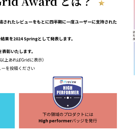
 Grid Award とは？
reviewで投稿されたレビューをもとに四半期に一度ユーザーに支持された
果を2024 Springとして発表します。
領域を表彰いたします。
以上あればGridに表示）
ューを投稿ください
下の領域のプロダクトには
High performer
バッジを発行