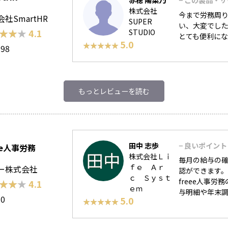
赤穂 陽菜乃
− この製品・
株式会社
今まで労務周
社SmartHR
SUPER
い、大変でし
★★★
★★★
4.1
STUDIO
とても便利に
5.0
★★★★★
★★★★★
198
もっとレビューを読む
田中 志歩
− 良いポイント
ee人事労務
株式会社Ｌｉ
毎月の給与の
ｆｅ Ａｒ
ー株式会社
認ができます
ｃ Ｓｙｓｔ
freee人事
★★★
★★★
4.1
ｅｍ
与明細や年末調
50
5.0
★★★★★
★★★★★