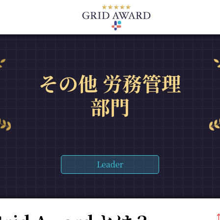
その他 労務管理
部門
Leader