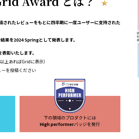
 Grid Award とは？
reviewで投稿されたレビューをもとに四半期に一度ユーザーに支持された
果を2024 Springとして発表します。
領域を表彰いたします。
以上あればGridに表示）
ューを投稿ください
下の領域のプロダクトには
High performer
バッジを発行