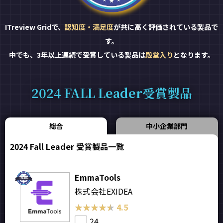
ITreview Gridで、
認知度・満足度
が共に高く評価されている製品で
す。
中でも、3年以上連続で受賞している製品は
殿堂入り
となります。
2024 FALL Leader受賞製品
総合
中小企業部門
2024 Fall Leader 受賞製品一覧
EmmaTools
株式会社EXIDEA
★★★★★
★★★★★
4.5
24