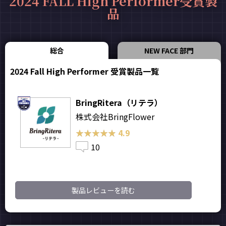
2024 FALL High Performer受賞製
品
総合
NEW FACE 部門
2024 Fall High Performer 受賞製品一覧
BringRitera（リテラ）
株式会社BringFlower
★★★★★
★★★★★
4.9
10
製品レビューを読む