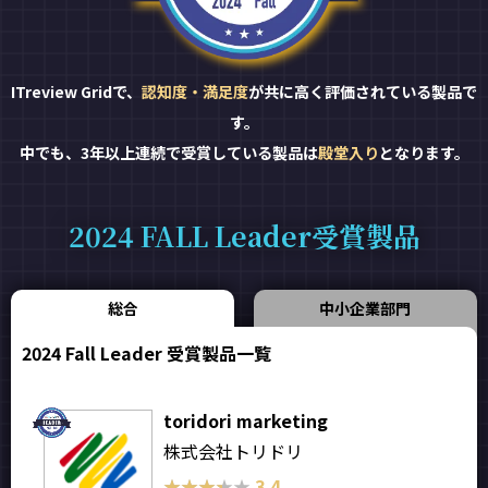
ITreview Gridで、
認知度・満足度
が共に高く評価されている製品で
す。
中でも、3年以上連続で受賞している製品は
殿堂入り
となります。
2024 FALL Leader受賞製品
総合
中小企業部門
2024 Fall Leader 受賞製品一覧
toridori marketing
株式会社トリドリ
★★★★★
★★★★★
3.4