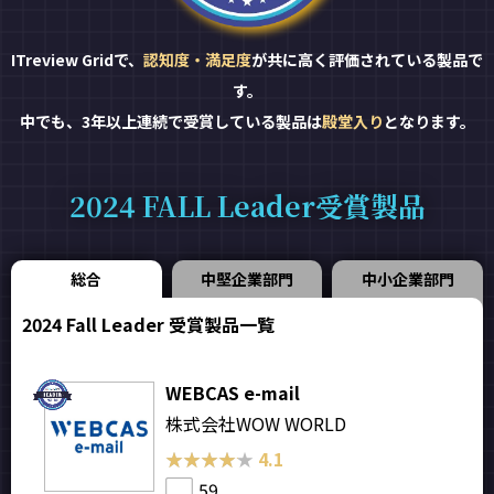
ITreview Gridで、
認知度・満足度
が共に高く評価されている製品で
す。
中でも、3年以上連続で受賞している製品は
殿堂入り
となります。
2024 FALL Leader受賞製品
総合
中堅企業部門
中小企業部門
2024 Fall Leader 受賞製品一覧
WEBCAS e-mail
株式会社WOW WORLD
★★★★★
★★★★★
4.1
59