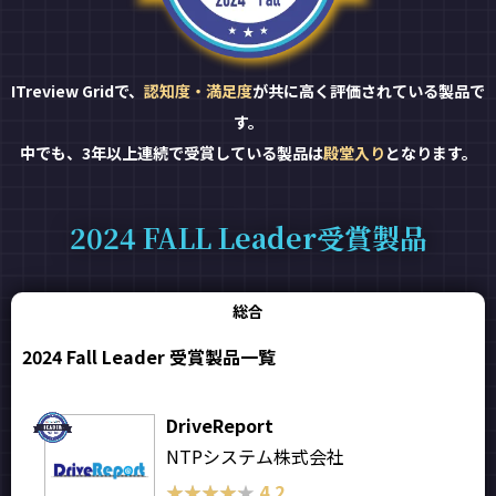
ITreview Gridで、
認知度・満足度
が共に高く評価されている製品で
す。
中でも、3年以上連続で受賞している製品は
殿堂入り
となります。
2024 FALL Leader受賞製品
総合
2024 Fall Leader 受賞製品一覧
DriveReport
NTPシステム株式会社
★★★★★
★★★★★
4.2