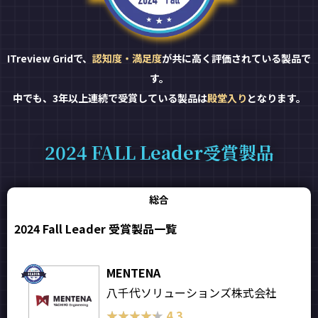
ITreview Gridで、
認知度・満足度
が共に高く評価されている製品で
す。
中でも、3年以上連続で受賞している製品は
殿堂入り
となります。
2024 FALL Leader受賞製品
総合
2024 Fall Leader 受賞製品一覧
MENTENA
八千代ソリューションズ株式会社
★★★★★
★★★★★
4.3