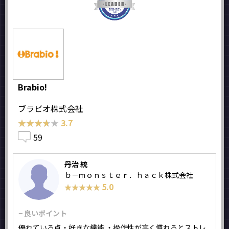
Brabio!
ブラビオ株式会社
★★★★★
★★★★★
3.7
59
丹治 統
ｂ－ｍｏｎｓｔｅｒ．ｈａｃｋ株式会社
5.0
★★★★★
★★★★★
− 良いポイント
優れている点・好きな機能 ・操作性が高く慣れるとストレ