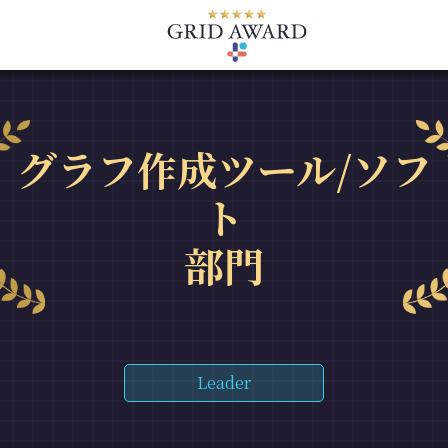
グラフ作成ツール/ソフ
ト
部門
Leader