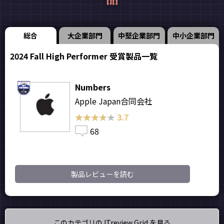
総合
大企業部門
中堅企業部門
中小企業部門
2024 Fall High Performer 受賞製品一覧
Numbers
Apple Japan合同会社
★★★★★
★★★★★
3.7
68
製品レビューを読む
このカテゴリの ITreview Grid を見る