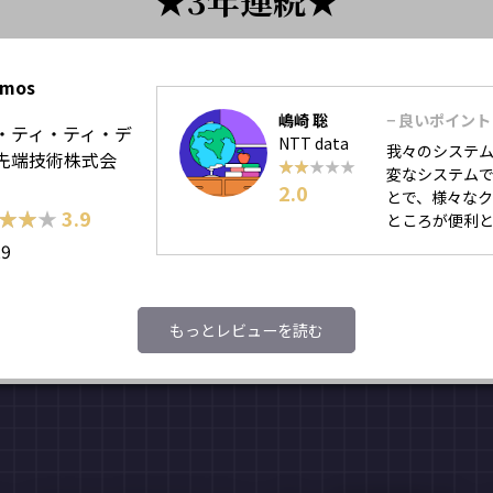
3年連続
emos
嶋崎 聡
− 良いポイント
・ティ・ティ・デ
NTT data
我々のシステ
先端技術株式会
★★★★★
★★★★★
変なシステムで
2.0
とで、様々な
★★★
★★★
3.9
ところが便利と感
29
もっとレビューを読む