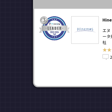
Hin
エヌ
ータ
社
★★
★★