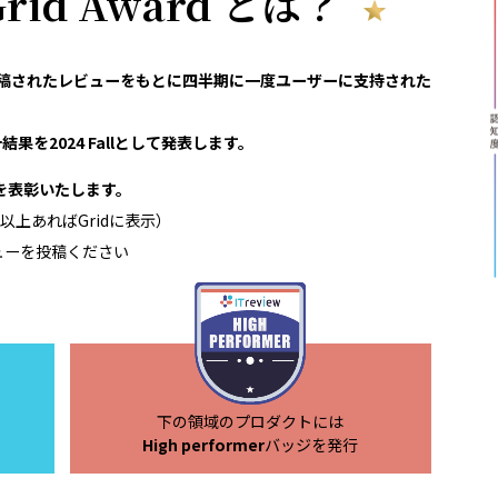
 Grid Award とは？
reviewで投稿されたレビューをもとに四半期に一度ユーザーに支持された
果を2024 Fallとして発表します。
領域を表彰いたします。
以上あればGridに表示）
ューを投稿ください
下の領域のプロダクトには
High performer
バッジを発行