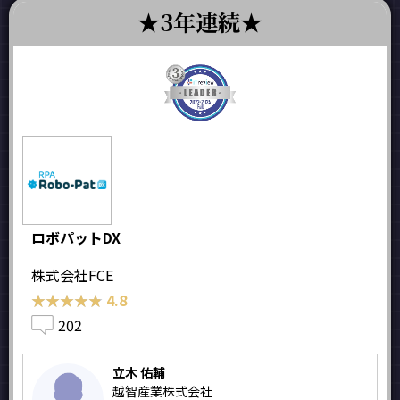
3年連続
ロボパットDX
株式会社FCE
★★★★★
★★★★★
4.8
202
立木 佑輔
越智産業株式会社