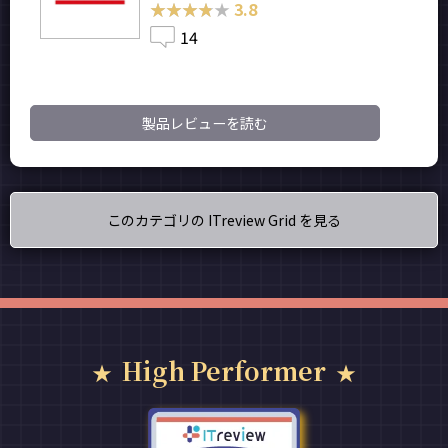
★★★★★
★★★★★
3.8
14
製品レビューを読む
このカテゴリの ITreview Grid を見る
High Performer