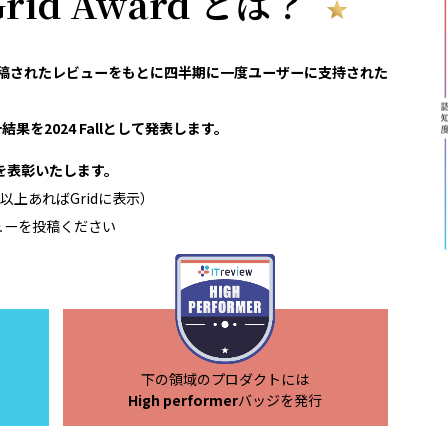
 Grid Award とは？
reviewで投稿されたレビューをもとに四半期に一度ユーザーに支持された
果を2024 Fallとして発表します。
領域を表彰いたします。
以上あればGridに表示）
ューを投稿ください
下の領域のプロダクトには
High performer
バッジを発行