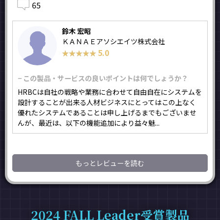
65
鈴木 宏昭
ＫＡＮＡＥアソシエイツ株式会社
5.0
★★★★★
★★★★★
− この製品・サービスの良いポイントは何でしょうか？
HRBCは自社の戦略や業務に合わせて自由自在にシステムを
設計することが出来る人材ビジネスにとってはこの上なく
優れたシステムであることは申し上げるまでもございませ
んが、最近は、以下の機能追加により益々魅...
もっとレビューを読む
2024 FALL Leader受賞製品