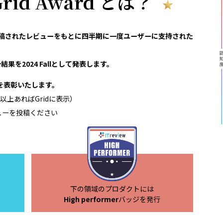
 Grid Award とは？
reviewで投稿されたレビューをもとに四半期に一度ユーザーに支持された
果を2024 Fallとして発表します。
領域を表彰いたします。
以上あればGridに表示）
ューを投稿ください
下の領域のプロダクトには
High performer
バッジを発行