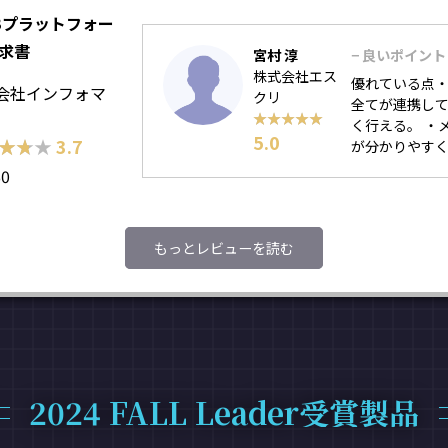
oBプラットフォー
請求書
宮村 淳
− 良いポイント
株式会社エス
優れている点・
会社インフォマ
クリ
全てが連携し
★★★★★
★★★★★
く行える。 ・
5.0
★★★
★★★
3.7
が分かりやすく
60
もっとレビューを読む
2024 FALL Leader受賞製品