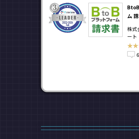
Bt
ム 
株式
ート
★★
★★