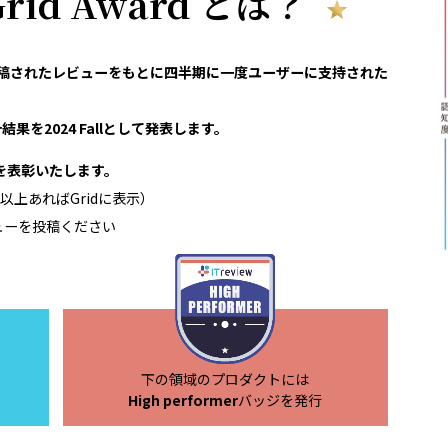
 Grid Award とは？
reviewで投稿されたレビューをもとに四半期に一度ユーザーに支持された
果を2024 Fallとして発表します。
領域を表彰いたします。
以上あればGridに表示）
ューを投稿ください
下の領域のプロダクトには
High performer
バッジを発行