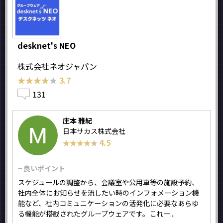
desknet's NEO
株式会社ネオジャパン
★★★★★
★★★★★
3.7
131
庄本 雅紀
日本サカス株式会社
4.5
★★★★★
★★★★★
− 良いポイント
スケジュールの調整から、会議室や公用車等の施設予約、
社内全体にお知らせを流したい時のインフォメーション機
能など、社内コミュニケーションの活発化に必要なあらゆ
る機能が搭載されたグループウェアです。これ一...