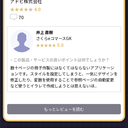
アドビ株式会社
★★★★★
★★★★★
4.0
70
井上 直樹
さくらeコマースGK
5.0
★★★★★
★★★★★
− この製品・サービスの良いポイントは何でしょうか？
数十ページの冊子作製にはなくてはならないアプリケーシ
ョンです。スタイルを設定してしまうと、一気にデザインを
修正したり、変数を使用することで参照ページの自動変更
など使うとイラレで作成しようとは思えないほ...
もっとレビューを読む