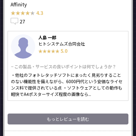
Affinity
★★★★★
★★★★★
4.3
27
人島 一郎
ヒトシステムズ合同会社
5.0
★★★★★
★★★★★
− この製品・サービスの良いポイントは何でしょうか？
・他社のフォトレタッチソフトにまったく見劣りすること
のない機能性を備えながら、6000円代という安価なライセ
ンス料で提供されている点 ・ソフトウェアとしての動作も
軽快でA4ポスターサイズ程度の画像なら...
もっとレビューを読む