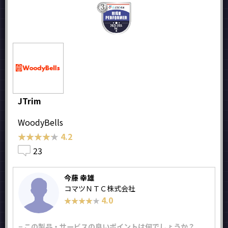
JTrim
WoodyBells
★★★★★
★★★★★
4.2
23
今藤 幸雄
コマツＮＴＣ株式会社
4.0
★★★★★
★★★★★
− この製品・サービスの良いポイントは何でしょうか？