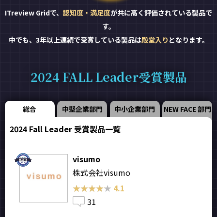
ITreview Gridで、
認知度・満足度
が共に高く評価されている製品で
す。
中でも、3年以上連続で受賞している製品は
殿堂入り
となります。
2024 FALL Leader受賞製品
総合
中堅企業部門
中小企業部門
NEW FACE 部門
2024 Fall Leader 受賞製品一覧
visumo
株式会社visumo
★★★★★
★★★★★
4.1
31