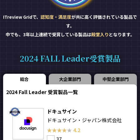
ITreview Gridで、
認知度・満足度
が共に高く評価されている製品で
す。
中でも、3年以上連続で受賞している製品は
殿堂入り
となります。
2024 FALL Leader受賞製品
総合
大企業部門
中堅企業部門
2024 Fall Leader 受賞製品一覧
ドキュサイン
ドキュサイン・ジャパン株式会社
★★★★★
★★★★★
4.2
37