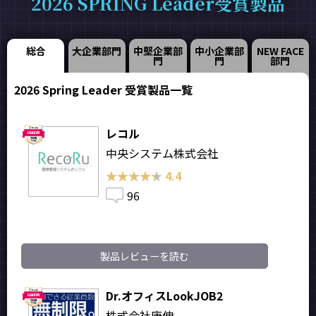
2026 SPRING Leader受賞製品
総合
大企業部門
中堅企業部
中小企業部
NEW FACE
門
門
部門
2026 Spring Leader 受賞製品一覧
レコル
中央システム株式会社
★★★★★
★★★★★
4.4
96
製品レビューを読む
Dr.オフィスLookJOB2
株式会社庚伸