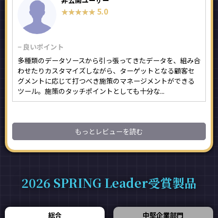
非公開ユーザー
5.0
★★★★★
★★★★★
− 良いポイント
多種類のデータソースから引っ張ってきたデータを、組み合
わせたりカスタマイズしながら、ターゲットとなる顧客セ
グメントに応じて打つべき施策のマネージメントができる
ツール。施策のタッチポイントとしても十分な...
もっとレビューを読む
2026 SPRING Leader受賞製品
総合
中堅企業部門