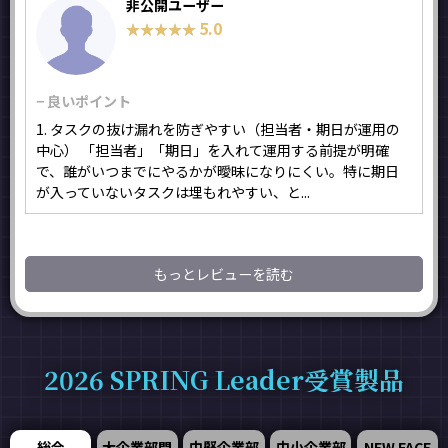
非公開ユーザー
5.0
★★★★★
★★★★★
− 良いポイント
1. タスクの抜け漏れを防ぎやすい（担当者・期日が運用の
中心） 「担当者」「期日」を入れて運用する前提が明確
で、誰がいつまでにやるかが曖昧になりにくい。特に期日
が入っていないタスクは埋もれやすい、と...
もっとレビューを読む
2026 SPRING Leader受賞製品
総合
大企業部門
中堅企業部
中小企業部
NEW FACE