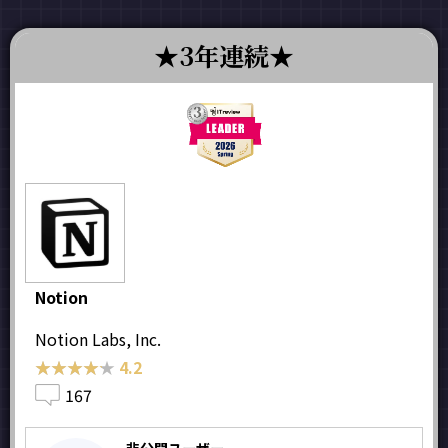
3年連続
Notion
Notion Labs, Inc.
★★★★★
★★★★★
4.2
167