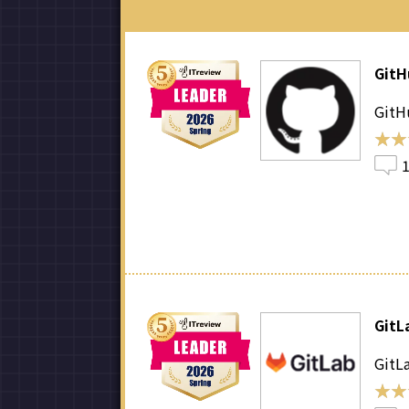
GitH
GitHu
★★
★★
GitL
GitLa
★★
★★