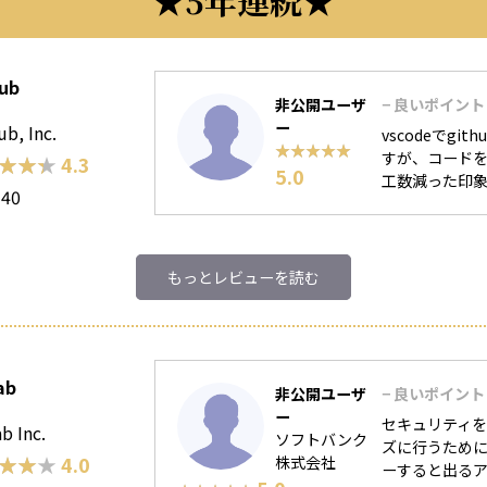
5年連続
ub
非公開ユーザ
− 良いポイント
ー
b, Inc.
vscodeでgit
★★★★★
★★★★★
すが、コード
★★★
★★★
4.3
5.0
工数減った印
140
もっとレビューを読む
ab
非公開ユーザ
− 良いポイント
ー
セキュリティ
b Inc.
ソフトバンク
ズに行うため
★★★
★★★
4.0
株式会社
ーすると出る